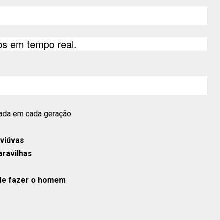
s em tempo real.
rada em cada geração
 viúvas
aravilhas
ode fazer o homem