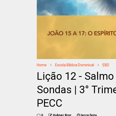
Home
Escola Bíblica Dominical
EBD
Lição 12 - Salmo
Sondas | 3° Trim
PECC
0
Hubner Braz
terça-feira