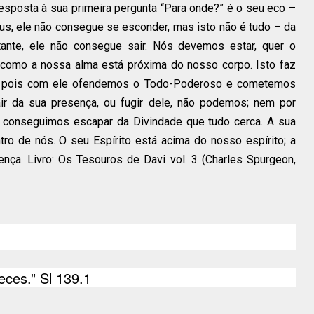
esposta à sua primeira pergunta “Para onde?” é o seu eco –
s, ele não consegue se esconder, mas isto não é tudo – da
tante, ele não consegue sair. Nós devemos estar, quer o
como a nossa alma está próxima do nosso corpo. Isto faz
l, pois com ele ofendemos o Todo-Poderoso e cometemos
air da sua presença, ou fugir dele, não podemos; nem por
, conseguimos escapar da Divindade que tudo cerca. A sua
ro de nós. O seu Espírito está acima do nosso espírito; a
ça. Livro: Os Tesouros de Davi vol. 3 (
Charles Spurgeon
,
ces.” Sl 139.1