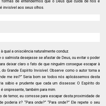
s formas de entendermos que o Deus que cuida de nós é
 é invisível aos seus olhos.
à qual a onisciência naturalmente conduz.
e o salmista desejasse se afastar de Deus, ou evitar o poder
para deixar claro o fato de que ninguém consegue escapar à
 do Grande Espírito Invisível. Observe como o autor torna a
nde me irei?” Seria bom se todos nós aplicássemos desta
ia sábio e prudente que cada um dissesse: O Espírito do
r é onipresente, também para mim.
eio de temor, eu corresse para escapar desta proximidade de
de poderia ir? “Para onde?” “Para onde?” Ele repete o seu