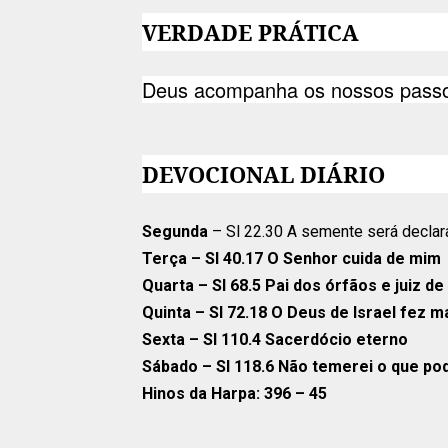
VERDADE PRÁTICA
Deus acompanha os nossos passo
DEVOCIONAL DIÁRIO
Segunda
– Sl 22.30 A semente será decla
Terça
– Sl 40.17 O Senhor cuida de mim
Quarta
– Sl 68.5 Pai dos órfãos e juiz de
Quinta
– Sl 72.18 O Deus de Israel fez m
Sexta
– Sl 110.4 Sacerdócio eterno
Sábado
– Sl 118.6 Não temerei o que p
Hinos da Harpa:
396 – 45