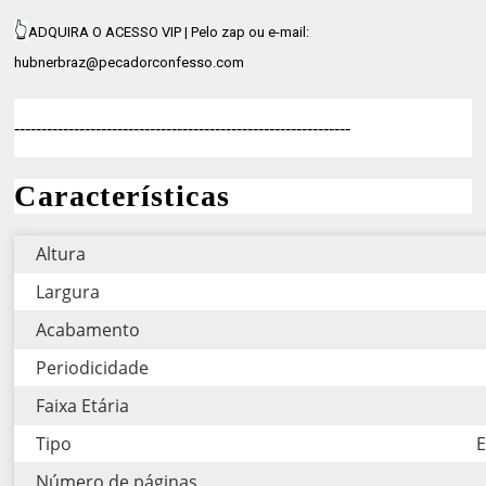
👆
ADQUIRA O ACESSO VIP | Pelo zap ou e-mail:
hubnerbraz@pecadorconfesso.com
--------------------------------------------------------------
Características
Altura
Largura
Acabamento
Periodicidade
Faixa Etária
Tipo
E
Número de páginas