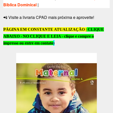
Biblica Dominical
|
Visite a livraria CPAD mais próxima e aproveite!
📲
PÁGINA EM CONSTANTE ATUALIZAÇÃO |
CLIQUE
ABAIXO - NO CLIQUE E LEIA - clique e compre o
impresso ou entre em contato
)