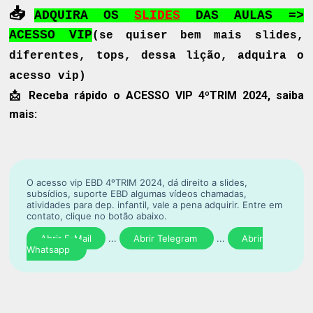
📥
ADQUIRA OS
SLIDES
DAS AULAS
=>
ACESSO VIP
(se quiser bem mais slides,
diferentes, tops, dessa lição, adquira o
acesso vip)
📩 Receba rápido
o ACESSO VIP 4ºTRIM 2024, saiba
mais:
O acesso vip EBD 4ºTRIM 2024, dá direito a slides,
subsídios, suporte EBD algumas vídeos chamadas,
atividades para dep. infantil, vale a pena adquirir. Entre em
contato, clique no botão abaixo.
Abrir E-Mail
...
Abrir Telegram
...
Abrir
Whatsapp