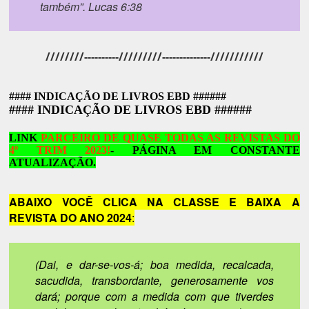
também”. Lucas 6:38
////////----------/////////--------------///////////
#### INDICAÇÃO DE LIVROS EBD ######
#### INDICAÇÃO DE LIVROS EBD ######
LINK
PARCEIRO DE QUASE TODAS AS REVISTAS DO
4º TRIM 2023!
- PÁGINA EM CONSTANTE
ATUALIZAÇÃO.
ABAIXO VOCÊ CLICA NA CLASSE E BAIXA A
REVISTA DO ANO 2024
:
(Dai, e dar-se-vos-á; boa medida, recalcada,
sacudida, transbordante, generosamente vos
dará; porque com a medida com que tiverdes