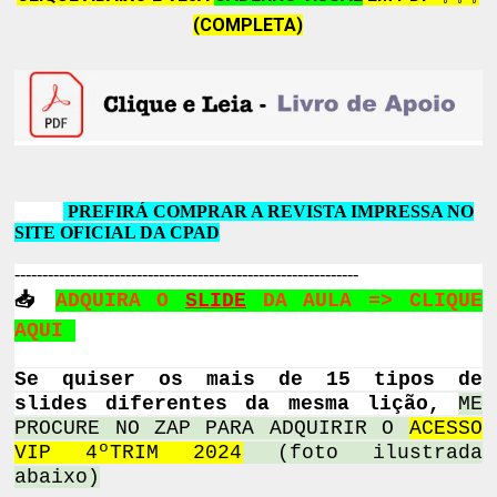
(COMPLETA)
PREFIRÁ COMPRAR A REVISTA IMPRESSA NO
SITE OFICIAL DA CPAD
--------------------------------------------------------------
📥
ADQUIRA O
SLIDE
DA AULA
=> CLIQUE
AQUI
Se quiser os mais de 15 tipos de
slides diferentes da mesma lição,
ME
PROCURE NO ZAP PARA ADQUIRIR O
ACESSO
VIP 4ºTRIM 2024
(foto ilustrada
abaixo)