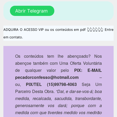
Abrir Telegram
ADQUIRA O ACESSO VIP ou os conteúdos em pdf 👆👆👆👆👆👆 Entre
em contato.
Os conteúdos tem lhe abençoado?
Nos
abençoe também com Uma Oferta Voluntária
de qualquer valor pelo
PIX: E-MAIL
pecadorconfesso@hotmail.com
–
ou,
PIX/TEL (15)99798-4063
Seja Um
Parceiro Desta Obra.
“Dai, e dar-se-vos-á; boa
medida, recalcada, sacudida, transbordante,
generosamente vos dará; porque com a
medida com que tiverdes medido vos medirão