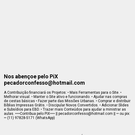
Nos abençoe pelo PiX
pecadorconfesso@hotmail.com
A Contribuição financiará os Projetos: • Mais Ferramentas para o Site. •
Melhorar visual. • Manter o Site ativo e funcionando. • Ajudar nas compras
de cestas básicas • Fazer parte das Missões Urbanas. • Comprar e distribuir
Bíblias Impressas Grátis. • Discipular Novos Convertidos. • Adicionar Slides
e Subsídios para EBD. • Trazer mais Conteúdos para ajudar a ministrar as
aulas. ••••Contribua pelo PiX•••• || pecadorconfesso@hotmail.com || •• ou pix:
•• (11) 97828-5171 (WhatsApp)