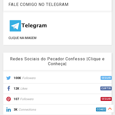
FALE COMIGO NO TELEGRAM
CLIQUE NA IMAGEM
Redes Sociais do Pecador Confesso |Clique e
Conheça|
100K
Followers
SEGUIR
12K
Likes
CURTIR
107
Followers
SEGUIR
3K
Connections
CONECTAR