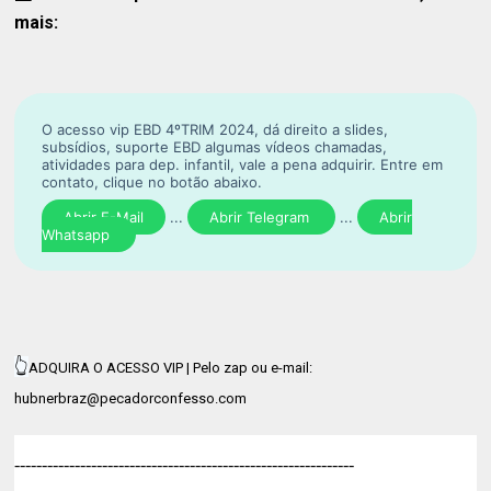
mais:
O acesso vip EBD 4ºTRIM 2024, dá direito a slides,
subsídios, suporte EBD algumas vídeos chamadas,
atividades para dep. infantil, vale a pena adquirir. Entre em
contato, clique no botão abaixo.
Abrir E-Mail
...
Abrir Telegram
...
Abrir
Whatsapp
👆
ADQUIRA O ACESSO VIP | Pelo zap ou e-mail:
hubnerbraz@pecadorconfesso.com
--------------------------------------------------------------