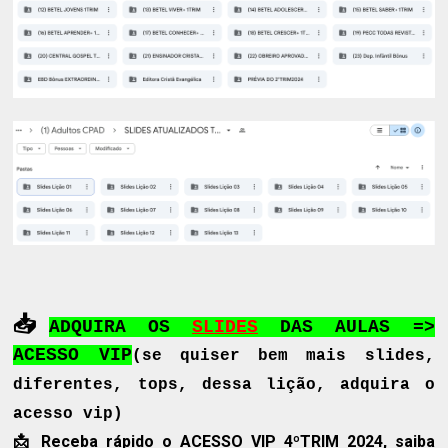
📥
ADQUIRA OS
SLIDES
DAS AULAS
=>
ACESSO VIP
(se quiser bem mais slides,
diferentes, tops, dessa lição, adquira o
acesso vip)
📩 Receba rápido
o ACESSO VIP 4ºTRIM 2024, saiba