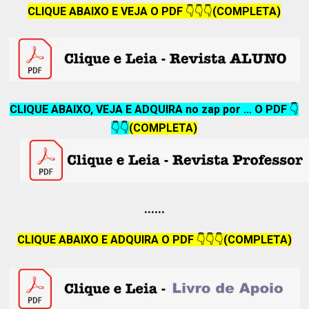
CLIQUE ABAIXO E VEJA O PDF
👇👇👇
(COMPLETA)
CLIQUE ABAIXO, VEJA E ADQUIRA no zap por ... O PDF
👇
👇👇
(COMPLETA)
......
CLIQUE ABAIXO E ADQUIRA O PDF
👇👇👇
(COMPLETA)