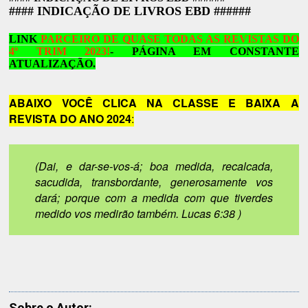
#### INDICAÇÃO DE LIVROS EBD ######
LINK
PARCEIRO DE QUASE TODAS AS REVISTAS DO
4º TRIM 2023!
- PÁGINA EM CONSTANTE
ATUALIZAÇÃO.
ABAIXO VOCÊ CLICA NA CLASSE E BAIXA A
REVISTA DO ANO 2024
:
(Dai, e dar-se-vos-á; boa medida, recalcada,
sacudida, transbordante, generosamente vos
dará; porque com a medida com que tiverdes
medido vos medirão também. Lucas 6:38 )
Sobre o Autor: