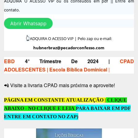
ADQUIRA O ACESSO VIP ou os conteúdos em pdf || Entre em
contato.
Abrir Whatsapp
👆
ADQUIRA O ACESSO VIP | Pelo zap ou e-mail:
hubnerbraz@pecadorconfesso.com
EBD
4° Trimestre De 2024 |
CPAD
ADOLESCENTES
| Escola Biblica Dominical
|
Visite a livraria CPAD mais próxima e aproveite!
📲
PÁGINA EM CONSTANTE ATUALIZAÇÃO |
CLIQUE
ABAIXO - NO CLIQUE E LEIA
PARA BAIXAR EM PDF
ENTRE EM CONTATO NO ZAP
)