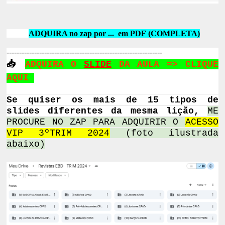
ADQUIRA no zap por ... em PDF
(COMPLETA)
--------------------------------------------------------------
📥
ADQUIRA O
SLIDE
DA AULA
=> CLIQUE
AQUI
Se quiser os mais de 15 tipos de
slides diferentes da mesma lição,
ME
PROCURE NO ZAP PARA ADQUIRIR O
ACESSO
VIP 3ºTRIM 2024
(foto ilustrada
abaixo)