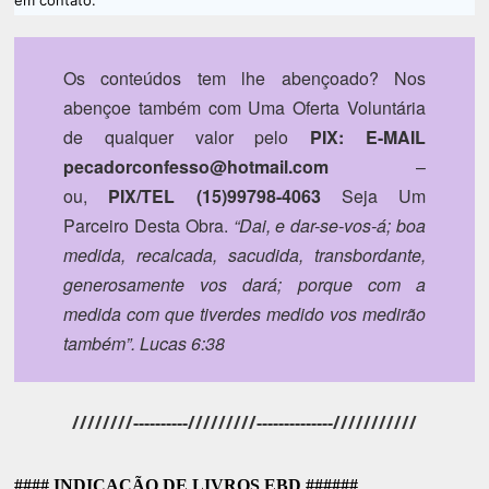
Os conteúdos tem lhe abençoado?
Nos
abençoe também com Uma Oferta Voluntária
de qualquer valor pelo
PIX: E-MAIL
pecadorconfesso@hotmail.com
–
ou,
PIX/TEL (15)99798-4063
Seja Um
Parceiro Desta Obra.
“Dai, e dar-se-vos-á; boa
medida, recalcada, sacudida, transbordante,
generosamente vos dará; porque com a
medida com que tiverdes medido vos medirão
também”. Lucas 6:38
////////----------/////////--------------///////////
#### INDICAÇÃO DE LIVROS EBD ######