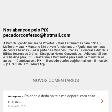
Nos abençoe pelo PiX
pecadorconfesso@hotmail.com
A Contribuição financiará os Projetos: • Mais Ferramentas para o Site. •
Melhorar visual. • Manter o Site ativo e funcionando. • Ajudar nas compras
de cestas básicas • Fazer parte das Missões Urbanas. • Comprar e distribuir
Bíblias Impressas Grátis. • Discipular Novos Convertidos. • Adicionar Slides
e Subsídios para EBD. • Trazer mais Conteúdos para ajudar a ministrar as
aulas. ••••Contribua pelo PiX•••• || pecadorconfesso@hotmail.com || •• ou pix:
•• (11) 97828-5171 (WhatsApp)
NOVOS COMENTÁRIOS
Rolando o dedo na tela me deparei com essa
Anonymous:
maravi...
Aug 06, 2026