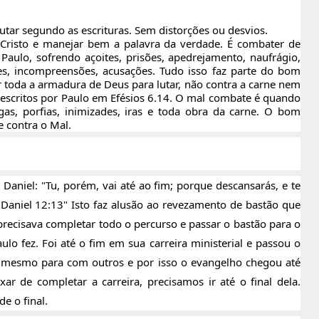
 lutar segundo as escrituras. Sem distorções ou desvios.
 Cristo e manejar bem a palavra da verdade. É combater de
lo, sofrendo açoites, prisões, apedrejamento, naufrágio,
ções, incompreensões, acusações. Tudo isso faz parte do bom
r toda a armadura de Deus para lutar, não contra a carne nem
escritos por Paulo em Efésios 6.14. O mal combate é quando
gas, porfias, inimizades, iras e toda obra da carne. O bom
e contra o Mal.
 Daniel: "Tu, porém, vai até ao fim; porque descansarás, e te
. Daniel 12:13" Isto faz alusão ao revezamento de bastão que
 precisava completar todo o percurso e passar o bastão para o
lo fez. Foi até o fim em sua carreira ministerial e passou o
o mesmo para com outros e por isso o evangelho chegou até
 de completar a carreira, precisamos ir até o final dela.
e o final.