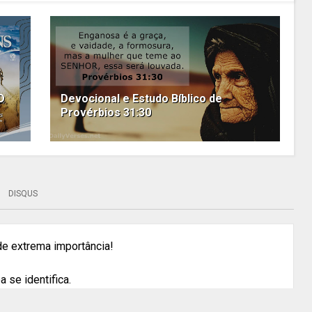
D
Devocional e Estudo Bíblico de
Provérbios 31:30
DISQUS
 de extrema importância!
 se identifica.