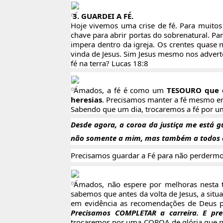
3. GUARDEI A FÉ.
Hoje vivemos uma crise de fé. Para mui
chave para abrir portas do sobrenatural. Pa
impera dentro da igreja. Os crentes quase
vinda de Jesus. Sim Jesus mesmo nos adver
fé na terra? Lucas 18:8
Amados, a fé é como um
TESOURO que d
heresias
. Precisamos manter a fé mesmo e
Sabendo que um dia, trocaremos a fé por uma 
Desde agora, a coroa da justiça me está gu
não somente a mim, mas também a todos o
Precisamos guardar a Fé para não perdermo
Amados, não espere por melhoras nesta ter
sabemos que antes da volta de Jesus, a situ
em evidência as recomendações de Deus 
Precisamos COMPLETAR a carreira. E p
trocaremos por uma COROA de glória que nos