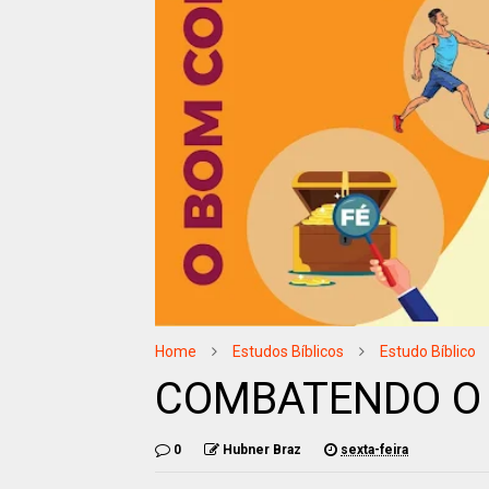
Home
Estudos Bíblicos
Estudo Bíblico
COMBATENDO O
0
Hubner Braz
sexta-feira