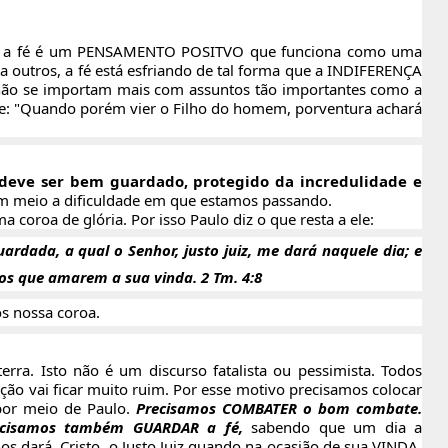
tos a fé é um PENSAMENTO POSITVO que funciona como uma
ra outros, a fé está esfriando de tal forma que a INDIFERENÇA
 não se importam mais com assuntos tão importantes como a
te: "Quando porém vier o Filho do homem, porventura achará
eve ser bem guardado, protegido da incredulidade e
m meio a dificuldade em que estamos passando.
coroa de glória. Por isso Paulo diz o que resta a ele:
ardada, a qual o Senhor, justo juiz, me dará naquele dia; e
s que amarem a sua vinda. 2 Tm. 4:8
s nossa coroa.
ra. Isto não é um discurso fatalista ou pessimista. Todos
ação vai ficar muito ruim. Por esse motivo precisamos colocar
por meio de Paulo.
Precisamos COMBATER o bom combate.
recisamos também GUARDAR a fé,
sabendo que um dia a
 dará, Cristo, o Justo Juiz quando na ocasião de sua VINDA.