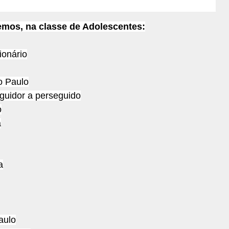
remos, na classe de Adolescentes:
ionário
o Paulo
guidor a perseguido
o
a
a
aulo