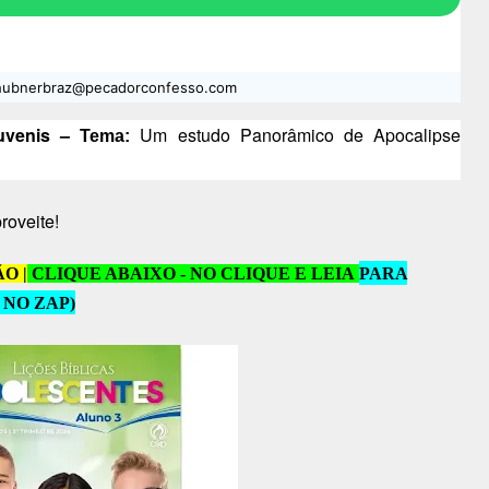
: hubnerbraz@pecadorconfesso.com
uvenis –
Um estudo Panorâmico de Apocalipse
Tema:
roveite!
O |
CLIQUE ABAIXO - NO CLIQUE E LEIA
PARA
 NO ZAP
)