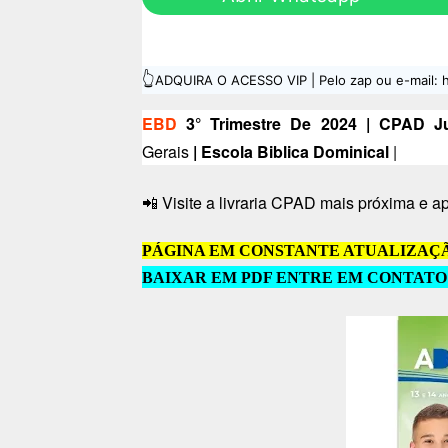
👆
ADQUIRA O ACESSO VIP | Pelo zap ou e-mail
EBD
3° Trimestre De 2024 | CPAD J
Gerais
| Escola Biblica Dominical
|
Visite a livraria CPAD mais próxima e ap
📲
PÁGINA EM CONSTANTE ATUALIZAÇÃ
BAIXAR EM PDF ENTRE EM CONTATO