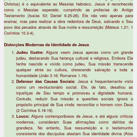
Christos) é o equivalente ao Messias hebraico. Jesus é reconhecido
como o Messias esperado, cumprindo as profecias do Antigo
Testamento (Isaías 53; Daniel 9.25-26). Ele não veio apenas para
ensinar, mas para realizar a obra redentora de Deus, salvando o Seu
povo dos pecados através de Sua morte e ressurreição (Mateus 1.21; 1
Coríntios 15.3-4).
Distorções Modernas da Identidade de Jesus
Judeu Ilustre:
Alguns veem Jesus apenas como um grande
judeu, destacando Sua herança cultural e religiosa. Embora Ele
tenha nascido e vivido como judeu, Sua missão transcende
qualquer etnia ou cultura, oferecendo salvação a toda a
humanidade (João 3.16; Romanos 1.16).
Defensor das Causas Sociais:
Jesus é frequentemente visto
como um revolucionário social. Ele, de fato, desafiou as
injustiças de Seu tempo e promoveu a dignidade humana.
Contudo, reduzir Sua missão a questões sociais ignora o
propósito principal de Sua vinda: reconciliar o homem com Deus
(2 Coríntios 5.18-19).
Louco:
Alguns contemporâneos de Jesus, e até alguns críticos
modernos, consideram Suas afirmações como delírios de
grandeza. No entanto, Sua ressurreição e o testemunho
consistente dos discípulos atestam Sua identidade divina (Atos