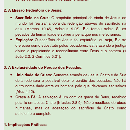
2. A Missão Redentora de Jesus:
Sacrifício na Cruz:
O propósito principal da vinda de Jesus ao
mundo foi realizar a obra da redenção através do sacrifício na
cruz (Marcos 10.45, Hebreus 9.26). Ele tomou sobre Si os
pecados da humanidade e sofreu a pena que nós merecíamos.
Expiação:
O sacrifício de Jesus foi expiatório, ou seja, Ele se
ofereceu como substituto pelos pecadores, satisfazendo a justiça
divina e propiciando a reconciliação entre Deus e o homem (1
João 2.2, 2 Coríntios 5.21).
3. A Exclusividade do Perdão dos Pecados:
Unicidade de Cristo:
Somente através de Jesus Cristo e de Sua
obra redentora é possível obter o perdão dos pecados. Não há
outro nome dado entre os homens pelo qual devamos ser salvos
(Atos 4.12).
Graça e Fé:
A salvação é um dom da graça de Deus, recebido
pela fé em Jesus Cristo (Efésios 2.8-9). Não é resultado de obras
humanas, mas da aceitação do sacrifício de Cristo como
suficiente e completo.
4. Implicações Práticas: