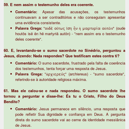
59. E nem assim o testemunho deles era coerente.
Comentário:
Apesar das acusações, os testemunhos
continuavam a ser contraditórios e não conseguiam apresentar
uma evidência consistente.
Palavra Grega:
"οὐδὲ οὕτως ἴση ἦν ἡ μαρτυρία αὐτῶν" (oude
houtōs isē ēn hē martyriā autōn) - "nem assim era o testemunho
deles coerente".
60. E, levantando-se o sumo sacerdote no Sinédrio, perguntou a
Jesus, dizendo: Nada respondes? Que testificam estes contra ti?
Comentário:
O sumo sacerdote, frustrado pela falta de coerência
dos testemunhos, tenta forçar uma resposta de Jesus.
Palavra Grega:
"ἀρχιερεύς" (archiereus) - "sumo sacerdote",
referindo-se à autoridade religiosa máxima.
61. Mas ele calou-se e nada respondeu. O sumo sacerdote lhe
tornou a perguntar e disse-lhe: És tu o Cristo, Filho do Deus
Bendito?
Comentário:
Jesus permanece em silêncio, uma resposta que
pode refletir Sua dignidade e confiança em Deus. A pergunta
direta do sumo sacerdote vai ao cerne da identidade messiânica
de Jesus.