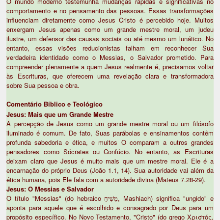
O mundo moderno testemunha mudanças rápidas e significativas no
comportamento e no pensamento das pessoas. Essas transformações
influenciam diretamente como Jesus Cristo é percebido hoje. Muitos
enxergam Jesus apenas como um grande mestre moral, um judeu
ilustre, um defensor das causas sociais ou até mesmo um lunático. No
entanto, essas visões reducionistas falham em reconhecer Sua
verdadeira identidade como o Messias, o Salvador prometido. Para
compreender plenamente a quem Jesus realmente é, precisamos voltar
às Escrituras, que oferecem uma revelação clara e transformadora
sobre Sua pessoa e obra.
Comentário Bíblico e Teológico
Jesus: Mais que um Grande Mestre
A percepção de Jesus como um grande mestre moral ou um filósofo
iluminado é comum. De fato, Suas parábolas e ensinamentos contêm
profunda sabedoria e ética, e muitos O comparam a outros grandes
pensadores como Sócrates ou Confúcio. No entanto, as Escrituras
deixam claro que Jesus é muito mais que um mestre moral. Ele é a
encarnação do próprio Deus (João 1.1, 14). Sua autoridade vai além da
ética humana, pois Ele fala com a autoridade divina (Mateus 7.28-29).
Jesus: O Messias e Salvador
O título "Messias" (do hebraico מָשִׁיחַ, Mashiach) significa "ungido" e
aponta para aquele que é escolhido e consagrado por Deus para um
propósito específico. No Novo Testamento, "Cristo" (do grego Χριστός,