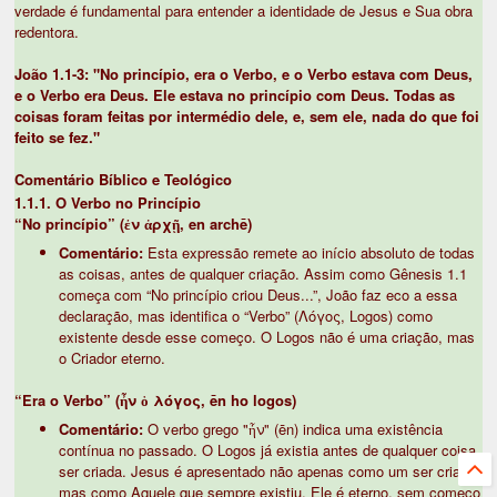
verdade é fundamental para entender a identidade de Jesus e Sua obra
redentora.
João 1.1-3: "No princípio, era o Verbo, e o Verbo estava com Deus,
e o Verbo era Deus. Ele estava no princípio com Deus. Todas as
coisas foram feitas por intermédio dele, e, sem ele, nada do que foi
feito se fez."
Comentário Bíblico e Teológico
1.1.1. O Verbo no Princípio
“No princípio” (ἐν ἀρχῇ, en archē)
Comentário:
Esta expressão remete ao início absoluto de todas
as coisas, antes de qualquer criação. Assim como Gênesis 1.1
começa com “No princípio criou Deus...”, João faz eco a essa
declaração, mas identifica o “Verbo” (Λόγος, Logos) como
existente desde esse começo. O Logos não é uma criação, mas
o Criador eterno.
“Era o Verbo” (ἦν ὁ λόγος, ēn ho logos)
Comentário:
O verbo grego "ἦν" (ēn) indica uma existência
contínua no passado. O Logos já existia antes de qualquer coisa
ser criada. Jesus é apresentado não apenas como um ser criado,
mas como Aquele que sempre existiu. Ele é eterno, sem começo