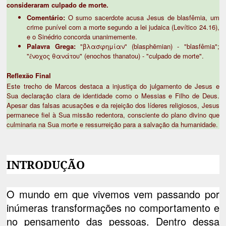
consideraram culpado de morte.
Comentário:
O sumo sacerdote acusa Jesus de blasfêmia, um
crime punível com a morte segundo a lei judaica (Levítico 24.16),
e o Sinédrio concorda unanimemente.
Palavra Grega:
"βλασφημίαν" (blasphēmian) - "blasfêmia";
"ἔνοχος θανάτου" (enochos thanatou) - "culpado de morte".
Reflexão Final
Este trecho de Marcos destaca a injustiça do julgamento de Jesus e
Sua declaração clara de identidade como o Messias e Filho de Deus.
Apesar das falsas acusações e da rejeição dos líderes religiosos, Jesus
permanece fiel à Sua missão redentora, consciente do plano divino que
culminaria na Sua morte e ressurreição para a salvação da humanidade.
INTRODUÇÃO
O mundo em que vivemos vem passando por
inúmeras transformações no comportamento e
no pensamento das pessoas. Dentro dessa