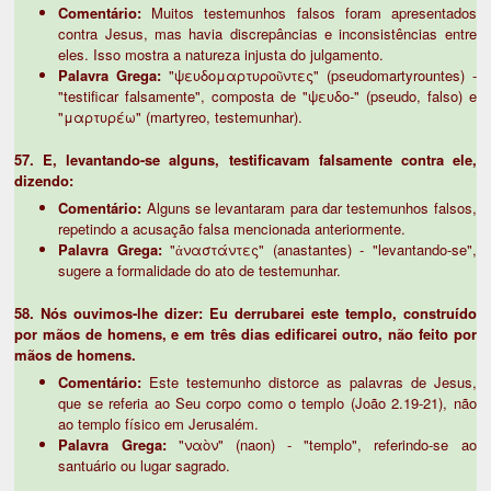
Comentário:
Muitos testemunhos falsos foram apresentados
contra Jesus, mas havia discrepâncias e inconsistências entre
eles. Isso mostra a natureza injusta do julgamento.
Palavra Grega:
"ψευδομαρτυροῦντες" (pseudomartyrountes) -
"testificar falsamente", composta de "ψευδο-" (pseudo, falso) e
"μαρτυρέω" (martyreo, testemunhar).
57. E, levantando-se alguns, testificavam falsamente contra ele,
dizendo:
Comentário:
Alguns se levantaram para dar testemunhos falsos,
repetindo a acusação falsa mencionada anteriormente.
Palavra Grega:
"ἀναστάντες" (anastantes) - "levantando-se",
sugere a formalidade do ato de testemunhar.
58. Nós ouvimos-lhe dizer: Eu derrubarei este templo, construído
por mãos de homens, e em três dias edificarei outro, não feito por
mãos de homens.
Comentário:
Este testemunho distorce as palavras de Jesus,
que se referia ao Seu corpo como o templo (João 2.19-21), não
ao templo físico em Jerusalém.
Palavra Grega:
"ναὸν" (naon) - "templo", referindo-se ao
santuário ou lugar sagrado.