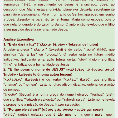
versículos 18-25, o nascimento de Jesus é anunciado. José, ao
descobrir que Maria estava grávida, planejava deixá-la secretamente
para não envergonhá-la. Porém, um anjo do Senhor apareceu em sonho
a José, dizendo-lhe para não temer tomar Maria como esposa, pois o
que nela foi gerado é do Espírito Santo. O anjo então revelou que o filho
a ser nascido deveria ser chamado Jesus.
Análise Expositiva
1. "E ela dará à luz" (Τέξεται δὲ υἱόν - Téksetai de huión)
A palavra grega "Τέξεται" (téksetai) é do verbo "τίκτω" (tíktō), que
significa "dar à luz" ou "produzir". O verbo está no futuro médio
indicativo, indicando uma ação futura certa. "υἱόν" (huión) significa
"filho", enfatizando a humanidade de Jesus.
2. "E lhe porás o nome de JESUS" (καλέσεις τὸ ὄνομα αὐτοῦ
Ἰησοῦν - kaléseis to ónoma autoú Iēsoun)
"καλέσεις" (kaléseis) é do verbo "καλέω" (kaléō), que significa
"chamar" ou "nomear". Está no futuro ativo indicativo, ordenando a ação
de nomear.
"Ἰησοῦν" (Iēsoun) é a forma grega do nome hebraico "Yeshua" (יֵשׁוּעַ),
que significa "Yahweh é salvação" ou "Yahweh salva". Este nome revela
o propósito e a missão de Jesus: trazer salvação.
3. "Porque ele salvará" (αὐτὸς γὰρ σώσει - autós gar sōsei)
"αὐτὸς" (autós) enfatiza que é Ele mesmo, ninguém mais, quem