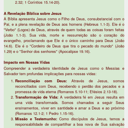
2.32; 1 Coríntios 15.14-20).
A Revelação Bíblica sobre Jesus
A Bíblia apresenta Jesus como o Filho de Deus, consubstancial com o
Pai, e a plena revelação de Deus aos homens (Hebreus 1.1-3). Ele é o
"Verbo" (Logos) de Deus, através de quem todas as coisas foram feitas
(João 1.1-3). Sua vida, morte e ressurreição são o coração do
evangelho, proclamando que Ele é o único caminho para Deus (João
14.6). Ele é o "Cordeiro de Deus que tira o pecado do mundo" (João
1.29) e o "Senhor dos senhores" (Apocalipse 19.16).
Impacto em Nossas Vidas
Compreender a verdadeira identidade de Jesus como o Messias e
Salvador tem profundas implicações para nossas vidas:
Reconciliação com Deus:
Através de Jesus, somos
reconciliados com Deus, recebendo o perdão dos pecados e a
promessa de vida eterna (Romanos 5.10-11; Efésios 2.13-18).
Transformação de Vida:
A verdadeira fé em Jesus resulta em
uma vida transformada. Somos chamados a seguir Seus
ensinamentos, viver em santidade e amar a Deus e ao próximo
(Romanos 12.1-2; 1 Pedro 1.15-16).
Missão e Testemunho:
Como discípulos de Jesus, temos a
responsabilidade de compartilhar a boa nova de Sua salvação