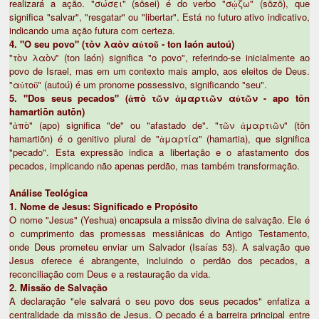
realizará a ação. "σώσει" (sōsei) é do verbo "σῴζω" (sōzō), que
significa "salvar", "resgatar" ou "libertar". Está no futuro ativo indicativo,
indicando uma ação futura com certeza.
4. "O seu povo" (τὸν λαὸν αὐτοῦ - ton laón autoú)
"τὸν λαὸν" (ton laón) significa "o povo", referindo-se inicialmente ao
povo de Israel, mas em um contexto mais amplo, aos eleitos de Deus.
"αὐτοῦ" (autoú) é um pronome possessivo, significando "seu".
5. "Dos seus pecados" (ἀπὸ τῶν ἁμαρτιῶν αὐτῶν - apo tōn
hamartiōn autōn)
"ἀπὸ" (apo) significa "de" ou "afastado de". "τῶν ἁμαρτιῶν" (tōn
hamartiōn) é o genitivo plural de "ἁμαρτία" (hamartia), que significa
"pecado". Esta expressão indica a libertação e o afastamento dos
pecados, implicando não apenas perdão, mas também transformação.
Análise Teológica
1. Nome de Jesus: Significado e Propósito
O nome "Jesus" (Yeshua) encapsula a missão divina de salvação. Ele é
o cumprimento das promessas messiânicas do Antigo Testamento,
onde Deus prometeu enviar um Salvador (Isaías 53). A salvação que
Jesus oferece é abrangente, incluindo o perdão dos pecados, a
reconciliação com Deus e a restauração da vida.
2. Missão de Salvação
A declaração "ele salvará o seu povo dos seus pecados" enfatiza a
centralidade da missão de Jesus. O pecado é a barreira principal entre