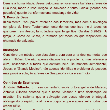
Deus e a humanidade. Jesus veio para remover essa barreira através de
Sua vida, morte e ressurreição. A salvação é tanto judicial (perdão dos
pecados) quanto transformacional (mudança de vida).
3. Povo de Deus
Inicialmente, "seu povo" refere-se aos israelitas, mas com a revelação
completa do Novo Testamento, entendemos que isso inclui todos os
que creem em Jesus, tanto judeus quanto gentios (Gálatas 3.28-29). A
igreja, o Corpo de Cristo, é formada por todos os que respondem ao
chamado de salvação.
Ilustração
Considere um médico que descobre a cura para uma doença mortal que
afeta milhões. Ele não apenas diagnostica o problema, mas oferece a
cura, aplicando-a a todos que confiam nele. De maneira semelhante,
Jesus, o "Grande Médico", não apenas identifica o problema do pecado,
mas provê a solução através de Sua própria vida e sacrifício.
Opiniões de Escritores:
Antônio Gilberto:
Em seu comentário sobre o Evangelho de Mateus,
Antônio Gilberto destaca que o nome "Jesus" é uma declaração de
missão. Ele salienta que a salvação que Jesus oferece é integral,
abrangendo o espírito, a alma e o corpo, e que é acessível a todos que
crêem n'Ele.