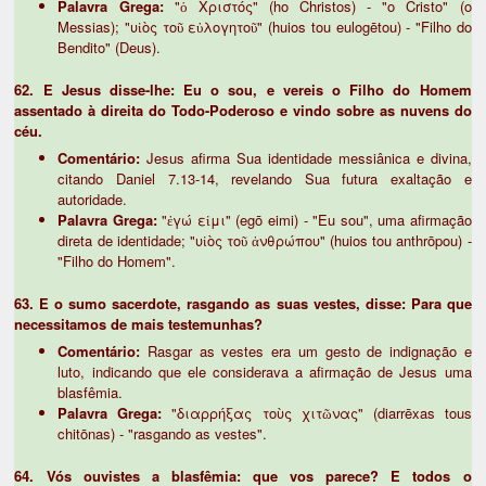
Palavra Grega:
"ὁ Χριστός" (ho Christos) - "o Cristo" (o
Messias); "υἱὸς τοῦ εὐλογητοῦ" (huios tou eulogētou) - "Filho do
Bendito" (Deus).
62. E Jesus disse-lhe: Eu o sou, e vereis o Filho do Homem
assentado à direita do Todo-Poderoso e vindo sobre as nuvens do
céu.
Comentário:
Jesus afirma Sua identidade messiânica e divina,
citando Daniel 7.13-14, revelando Sua futura exaltação e
autoridade.
Palavra Grega:
"ἐγώ εἰμι" (egō eimi) - "Eu sou", uma afirmação
direta de identidade; "υἱὸς τοῦ ἀνθρώπου" (huios tou anthrōpou) -
"Filho do Homem".
63. E o sumo sacerdote, rasgando as suas vestes, disse: Para que
necessitamos de mais testemunhas?
Comentário:
Rasgar as vestes era um gesto de indignação e
luto, indicando que ele considerava a afirmação de Jesus uma
blasfêmia.
Palavra Grega:
"διαρρήξας τοὺς χιτῶνας" (diarrēxas tous
chitōnas) - "rasgando as vestes".
64. Vós ouvistes a blasfêmia: que vos parece? E todos o