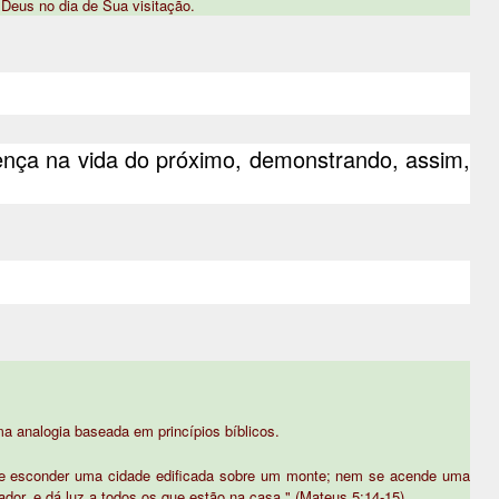
 Deus no dia de Sua visitação.
ença na vida do próximo, demonstrando, assim,
ma analogia baseada em princípios bíblicos.
e esconder uma cidade edificada sobre um monte; nem se acende uma
ador, e dá luz a todos os que estão na casa." (Mateus 5:14-15)