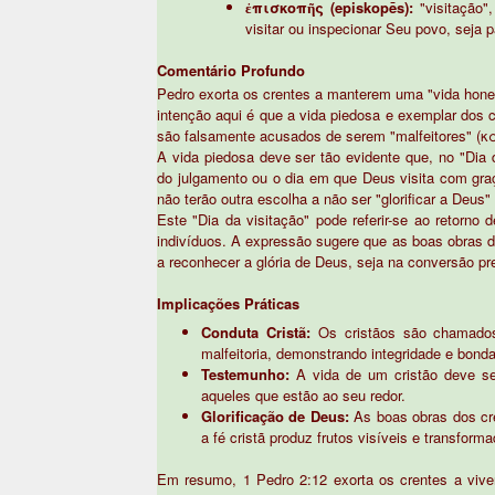
ἐπισκοπῆς (episkopēs):
"visitação"
visitar ou inspecionar Seu povo, seja 
Comentário Profundo
Pedro exorta os crentes a manterem uma "vida hone
intenção aqui é que a vida piedosa e exemplar dos
são falsamente acusados de serem "malfeitores" (
A vida piedosa deve ser tão evidente que, no "Dia 
do julgamento ou o dia em que Deus visita com gr
não terão outra escolha a não ser "glorificar a Deu
Este "Dia da visitação" pode referir-se ao retorno
indivíduos. A expressão sugere que as boas obras 
a reconhecer a glória de Deus, seja na conversão pre
Implicações Práticas
Conduta Cristã:
Os cristãos são chamados
malfeitoria, demonstrando integridade e bond
Testemunho:
A vida de um cristão deve se
aqueles que estão ao seu redor.
Glorificação de Deus:
As boas obras dos cre
a fé cristã produz frutos visíveis e transform
Em resumo, 1 Pedro 2:12 exorta os crentes a viver