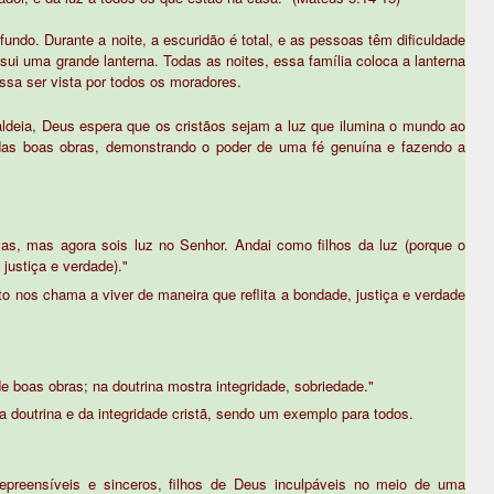
ndo. Durante a noite, a escuridão é total, e as pessoas têm dificuldade
sui uma grande lanterna. Todas as noites, essa família coloca a lanterna
ssa ser vista por todos os moradores.
ldeia, Deus espera que os cristãos sejam a luz que ilumina o mundo ao
s das boas obras, demonstrando o poder de uma fé genuína e fazendo a
vas, mas agora sois luz no Senhor. Andai como filhos da luz (porque o
 justiça e verdade)."
o nos chama a viver de maneira que reflita a bondade, justiça e verdade
 boas obras; na doutrina mostra integridade, sobriedade."
 doutrina e da integridade cristã, sendo um exemplo para todos.
repreensíveis e sinceros, filhos de Deus inculpáveis no meio de uma