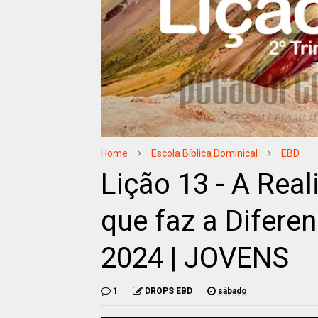
Home
Escola Bíblica Dominical
EBD
Lição 13 - A Rea
que faz a Diferen
2024 | JOVENS
1
DROPS EBD
sábado