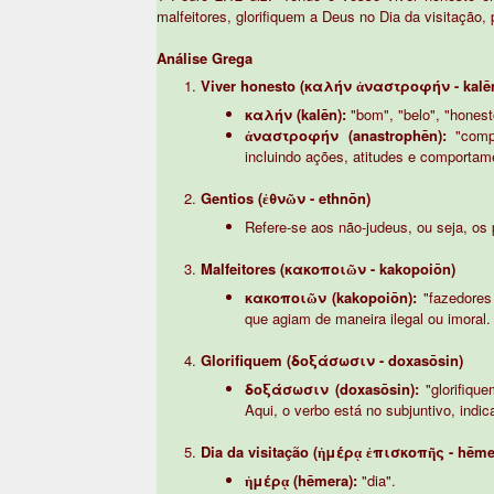
malfeitores, glorifiquem a Deus no Dia da visitação
Análise Grega
Viver honesto (καλήν ἀναστροφήν - kalē
καλήν (kalēn):
"bom", "belo", "honest
ἀναστροφήν (anastrophēn):
"compo
incluindo ações, atitudes e comportame
Gentios (ἐθνῶν - ethnōn)
Refere-se aos não-judeus, ou seja, os 
Malfeitores (κακοποιῶν - kakopoiōn)
κακοποιῶν (kakopoiōn):
"fazedores 
que agiam de maneira ilegal ou imoral.
Glorifiquem (δοξάσωσιν - doxasōsin)
δοξάσωσιν (doxasōsin):
"glorifique
Aqui, o verbo está no subjuntivo, indic
Dia da visitação (ἡμέρᾳ ἐπισκοπῆς - hēme
ἡμέρᾳ (hēmera):
"dia".