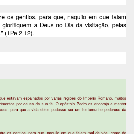
re os gentios, para que, naquilo em que falam
 glorifiquem a Deus no Dia da visitação, pelas
” (1Pe 2.12).
s que estavam espalhados por várias regiões do Império Romano, muitos
rimentos por causa da sua fé. O apóstolo Pedro os encoraja a manter
ades, para que a vida deles pudesse ser um testemunho poderoso da
ntre os gentios, para que, naquilo em que falam mal de vós, como de