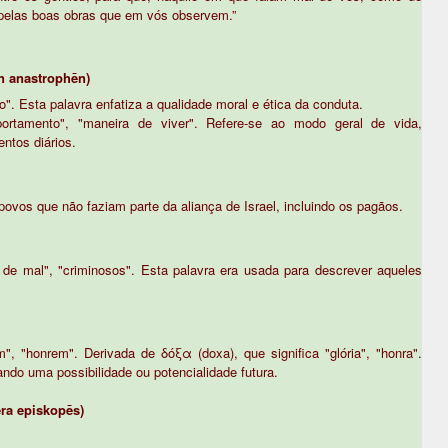
, pelas boas obras que em vós observem.”
n anastrophēn)
o". Esta palavra enfatiza a qualidade moral e ética da conduta.
rtamento", "maneira de viver". Refere-se ao modo geral de vida,
ntos diários.
povos que não faziam parte da aliança de Israel, incluindo os pagãos.
de mal", "criminosos". Esta palavra era usada para descrever aqueles
m", "honrem". Derivada de δόξα (doxa), que significa "glória", "honra".
ando uma possibilidade ou potencialidade futura.
ra episkopēs)