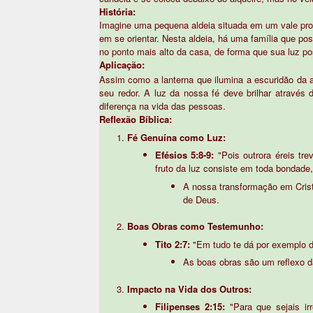
História:
Imagine uma pequena aldeia situada em um vale profu
em se orientar. Nesta aldeia, há uma família que pos
no ponto mais alto da casa, de forma que sua luz po
Aplicação:
Assim como a lanterna que ilumina a escuridão da a
seu redor. A luz da nossa fé deve brilhar atravé
diferença na vida das pessoas.
Reflexão Bíblica:
Fé Genuína como Luz:
Efésios 5:8-9:
"Pois outrora éreis tre
fruto da luz consiste em toda bondade,
A nossa transformação em Crist
de Deus.
Boas Obras como Testemunho:
Tito 2:7:
"Em tudo te dá por exemplo de
As boas obras são um reflexo da
Impacto na Vida dos Outros:
Filipenses 2:15:
"Para que sejais ir