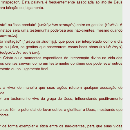
, "inspeção". Esta palavra é frequentemente associada ao ato de Deus
para bênção ou julgamento.
sta" ou "boa conduta" (καλήν ἀναστροφήν) entre os gentios (ἐθνῶν). A
 cristãos seja uma testemunha poderosa aos não-crentes, mesmo quando
κακοποιῶν).
da visitação" (ἡμέρᾳ ἐπισκοπῆς), que pode ser interpretado como o dia
aça ou juízo, os gentios que observarem essas boas obras (καλὰ ἔργα)
s" (δοξάσωσιν τὸν θεόν).
 de Cristo ou a momentos específicos de intervenção divina na vida dos
dos crentes servem como um testemunho contínuo que pode levar outros
sente ou no julgamento final.
 a viver de maneira que suas ações refutem qualquer acusação de
ade.
r um testemunho vivo da graça de Deus, influenciando positivamente
ntes têm o potencial de levar outros a glorificar a Deus, mostrando que
adores.
 de forma exemplar e ética entre os não-crentes, para que suas vidas