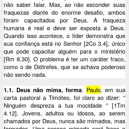
não saber falar. Mas, ao não esconder suas
fraquezas diante do enorme desafio, ambos
foram capacitados por Deus. A fraqueza
humana é real e deve ser exposta a Deus.
Quando isso acontece, o líder demonstra que
sua confiança está no Senhor [2Co 3.4], único
que pode capacitar alguém para o ministério
[Rm 8.30]. O problema é ter um caráter fraco,
como o de Diótrefes, que se achava poderoso
não sendo nada.
1.1. Deus não mima, forma
.
Paulo
, em sua
carta pastoral a Timóteo, foi claro ao dizer: ”
Ninguém despreza a tua mocidade ” [1Tm
4.12]. Jovens, adultos ou idosos, ao serem
chamados por Deus, nunca são mimados, mas
formados. Uma pessoa mimada será fraca e