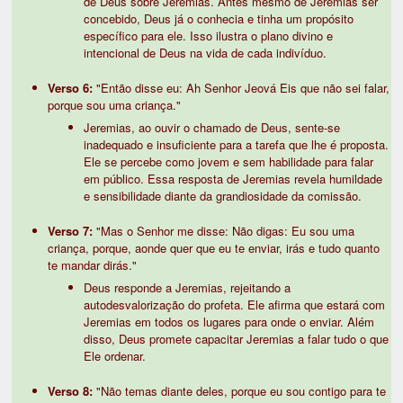
de Deus sobre Jeremias. Antes mesmo de Jeremias ser
concebido, Deus já o conhecia e tinha um propósito
específico para ele. Isso ilustra o plano divino e
intencional de Deus na vida de cada indivíduo.
Verso 6:
"Então disse eu: Ah Senhor Jeová Eis que não sei falar,
porque sou uma criança."
Jeremias, ao ouvir o chamado de Deus, sente-se
inadequado e insuficiente para a tarefa que lhe é proposta.
Ele se percebe como jovem e sem habilidade para falar
em público. Essa resposta de Jeremias revela humildade
e sensibilidade diante da grandiosidade da comissão.
Verso 7:
"Mas o Senhor me disse: Não digas: Eu sou uma
criança, porque, aonde quer que eu te enviar, irás e tudo quanto
te mandar dirás."
Deus responde a Jeremias, rejeitando a
autodesvalorização do profeta. Ele afirma que estará com
Jeremias em todos os lugares para onde o enviar. Além
disso, Deus promete capacitar Jeremias a falar tudo o que
Ele ordenar.
Verso 8:
"Não temas diante deles, porque eu sou contigo para te