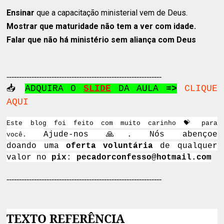
Ensinar
que a capacitação ministerial vem de Deus.
Mostrar
que maturidade não tem a ver com idade.
Falar
que não há ministério sem aliança com Deus
--------------------------------------------------------------
📥
ADQUIRA O
SLIDE
DA AULA
=>
CLIQUE
AQUI
Este blog foi feito com muito carinho 💝 para
Ajude-nos
🙏. Nós abençoe
você.
doando
uma
oferta voluntária
de qualquer
valor no
pix
:
pecadorconfesso@hotmail.com
--------------------------------------------------------------
TEXTO REFERÊNCIA