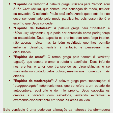
"Espírito de temor"
: A palavra grega utilizada para "temor" aqui
é "δειλιά" (deilia), que denota uma sensação de medo, timidez
ou covardia. O apóstolo Paulo está enfatizando que o cristão não
deve ser dominado pelo medo paralisante, pois esse não é o
espírito que Deus concede.
"Espírito de fortaleza"
: A palavra grega para "fortaleza" é
"δύναμις" (dynamis), que pode ser entendida como poder, força
ou capacidade. Deus capacita os crentes com uma força interior,
não apenas física, mas também espiritual, que lhes permite
enfrentar desafios, resistir à tentação e perseverar nas
dificuldades.
"Espírito de amor"
: O termo grego para "amor" é "ἀγάπη"
(agapē), que denota o amor altruísta e sacrificial. Deus infunde
nos crentes o amor que transcende as circunstâncias e se
manifesta no cuidado pelos outros, mesmo nos momentos mais
difíceis.
"Espírito de moderação"
: A palavra grega para "moderação" é
"σωφρονισμός" (sōphronismos), que se refere a um estado de
autocontrole, equilíbrio e domínio próprio. Deus capacita os
crentes a viverem com sabedoria, evitando extremos e
exercendo discernimento em todas as áreas da vida.
Este versículo é uma poderosa afirmação da natureza transformadora