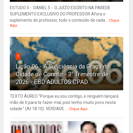
ESTUDO 5 - DANIEL 5 - O JUÍZO ESCRITO NA PAREDE
SUPLEMENTO EXCLUSIVO DO PROFESSOR Afora o
suplemento do professor, todo o conteúdo de cada...
Clique
Aqui
5
Lição 06 - A Suficiência da Graça na
Cidade de Corinto - 3° Trimestre de
2026 - EBD ADULTOS CPAD
TEXTO ÁUREO “Porque eu sou contigo, e ninguém lançará
mão de ti para te fazer mal, pois tenho muito povo nesta
cidade.” (At 18.10). VERDADE ...
Clique Aqui
6