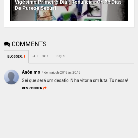
Vigésimo Primeiro Dia - Renúncia - Os 36 Dias
De Pureza Sexual
COMMENTS
FACEBOOK
DISQUS
BLOGGER
:
1
Anônimo
4 de maio de 2018 às 20:45
Sei que será um desafio. Ñ ha vitoria sm luta. Tô nessa!
RESPONDER