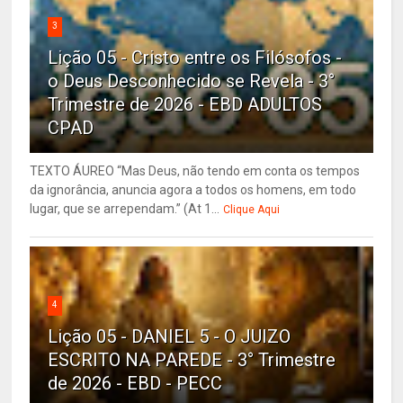
3
Lição 05 - Cristo entre os Filósofos -
o Deus Desconhecido se Revela - 3°
Trimestre de 2026 - EBD ADULTOS
CPAD
TEXTO ÁUREO “Mas Deus, não tendo em conta os tempos
da ignorância, anuncia agora a todos os homens, em todo
lugar, que se arrependam.” (At 1...
Clique Aqui
4
Lição 05 - DANIEL 5 - O JUIZO
ESCRITO NA PAREDE - 3° Trimestre
de 2026 - EBD - PECC